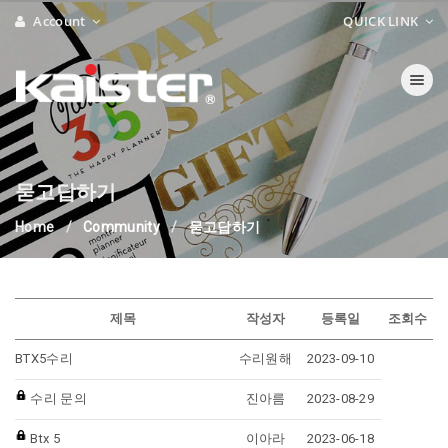
Account
QUICK LINK
Toggle navi
묻고답하기
Home
Community
묻고답하기
제목
작성자
등록일
조회수
BTX5수리
수리원해
2023-09-10
수리 문의
진아름
2023-08-29
Btx 5
이아라
2023-06-18