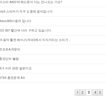
이스터 IM2010 헤드폰이 더는 안나오는 가요?
btx5 스피커가 자꾸 도중에 끊어집니다.
deco005사용자 입니다
ECO 007 빨간색 다리 구하고 있습니다.
tx5 음악 틀면 베이스(우퍼)에서 지지거리는 소리가 ..
전포트A/S문의
충전단자 불량
TX 5 수리 관련 질문이요
BTX5 충전문제 AS
1
2
3
4
5