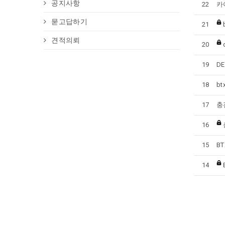
공지사항
22
카
묻고답하기
21
견적의뢰
20
19
D
18
b
17
충
16
15
B
14